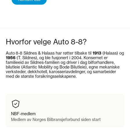
Hvorfor velge Auto 8-8?
Auto 8-8 Sildnes & Halaas har røtter tilbake til
1913
(Halaas) og
1956
(T. Sildnes), og ble fusjonert i 2004. Konsernet er
familieeid av Sildnes-familien og driver i dag bilforhandlere,
bilutleie (Atlantic Mobility og Bodø Bilutleie), egne mekaniske
verksteder, dekkhotell, karosseriavdelinger, og samarbeider
med de største forsikringsselskapene.
NBF-medlem
Medlem av Norges Bilbransjeforbund siden start