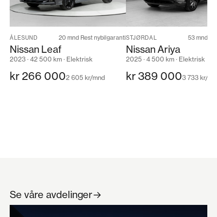
20 mnd Rest nybilgaranti
53 mnd Nyb
ÅLESUND
STJØRDAL
Nissan Leaf
Nissan Ariya
2023 · 42 500 km · Elektrisk
2025 · 4 500 km · Elektrisk
kr 266 000
kr 389 000
2 605 kr/mnd
3 733 kr/m
Se våre avdelinger
→