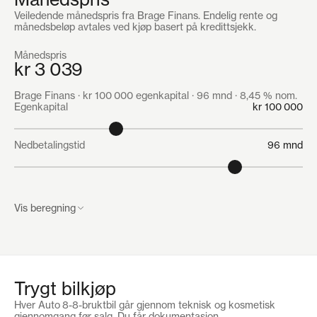
Veiledende månedspris fra Brage Finans. Endelig rente og
månedsbeløp avtales ved kjøp basert på kredittsjekk.
Månedspris
kr 3 039
Brage Finans · kr 100 000 egenkapital · 96 mnd · 8,45 % nom.
Egenkapital
kr 100 000
Nedbetalingstid
96 mnd
Vis beregning
Månedsbeløp å betale
kr 3 039
Bilpris
kr 299 900
Trygt bilkjøp
Egenkapital
kr 100 000
Hver Auto 8-8-bruktbil går gjennom teknisk og kosmetisk
gjennomgang før salg. Du får dokumentasjon,