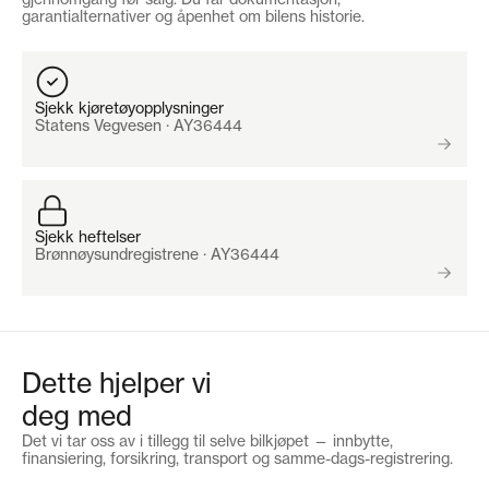
garantialternativer og åpenhet om bilens historie.
Etablerings- og tinglysingsgebyr
kr 4 990
Termingebyr
kr 95
Sjekk kjøretøyopplysninger
Statens Vegvesen · AY36444
Lånebeløp inkl. gebyrer
kr 209 880
Nedbetalingstid
8 år (96 mnd)
Sjekk heftelser
Flytende nominell rente
f.t. 8,45 %
Brønnøysundregistrene · AY36444
Effektiv rente
f.t. 10,53 %
Kostnad
kr 91 800
Dette hjelper vi
Totalt å betale for lånet
kr 391 700
deg med
Det vi tar oss av i tillegg til selve bilkjøpet — innbytte,
Finansiering via
Brage Finans
finansiering, forsikring, transport og samme-dags-registrering.