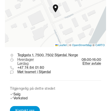
Leaflet
|
©
OpenStreetMap
©
CARTO
Teglgata 1, 7500, 7502 Stjørdal, Norge
Hverdager
08:00-16:00
Lørdag
Etter avtale
+47 74 84 01 80
Møt teamet i Stjørdal
Tilgjengelig på dette stedet
Salg
Verksted
Kontakt oss