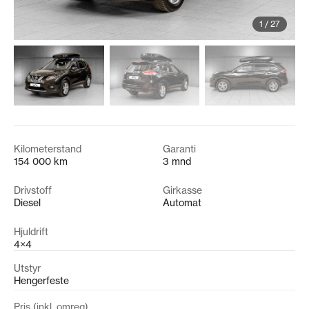
1
/
27
Kilometerstand
Garanti
154 000 km
3 mnd
Drivstoff
Girkasse
Diesel
Automat
Hjuldrift
4×4
Utstyr
Hengerfeste
Pris (inkl. omreg)