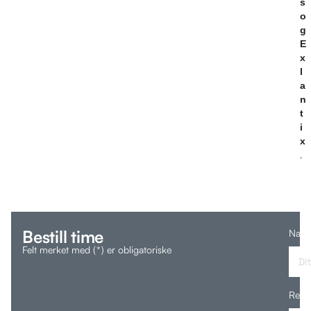
s
o
g
E
x
l
a
n
t
i
x
.
Bestill time
Nav
Best
Felt merket med (*) er obligatoriske
tim
Regi