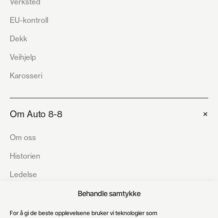
Verksted
EU-kontroll
Dekk
Veihjelp
Karosseri
+
Om Auto 8-8
Om oss
Historien
Ledelse
Bærekraft
Behandle samtykke
Åpenhetsloven
For å gi de beste opplevelsene bruker vi teknologier som