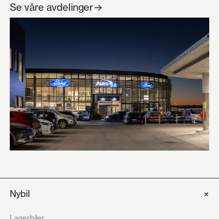
Se våre avdelinger
→
+
Nybil
Lagerbiler