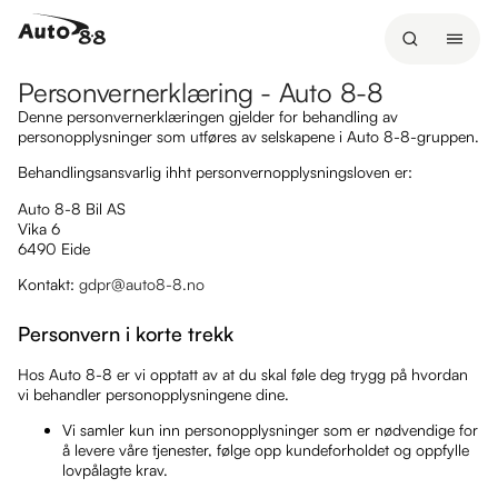
l
i
n
Personvernerklæring - Auto 8-8
n
Denne personvernerklæringen gjelder for behandling av
h
personopplysninger som utføres av selskapene i Auto 8-8-gruppen.
o
Behandlingsansvarlig ihht personvernopplysningsloven er:
l
Auto 8-8 Bil AS
d
Vika 6
e
6490 Eide
t
Kontakt:
gdpr@auto8-8.no
Personvern i korte trekk
Hos Auto 8-8 er vi opptatt av at du skal føle deg trygg på hvordan
vi behandler personopplysningene dine.
Vi samler kun inn personopplysninger som er nødvendige for
å levere våre tjenester, følge opp kundeforholdet og oppfylle
lovpålagte krav.