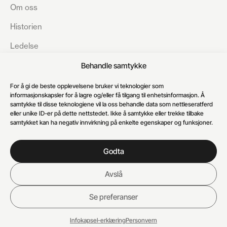
Om oss
Historien
Ledelse
Bærekraft
Behandle samtykke
Åpenhetsloven
For å gi de beste opplevelsene bruker vi teknologier som
informasjonskapsler for å lagre og/eller få tilgang til enhetsinformasjon. Å
Karriere
samtykke til disse teknologiene vil la oss behandle data som nettleseratferd
eller unike ID-er på dette nettstedet. Ikke å samtykke eller trekke tilbake
Kundesenter
samtykket kan ha negativ innvirkning på enkelte egenskaper og funksjoner.
Godta
Avslå
Personvern
Informasjonskapsler
© 2026 Auto 8-8 AS
Se preferanser
Infokapsel-erklæring
Personvern