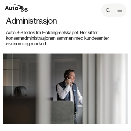
l
i
Administrasjon
n
n
Auto 8-8 ledes fra Holding-selskapet. Her sitter
h
konsernadministrasjonen sammen med kundesenter,
o
økonomi og marked.
l
d
e
t