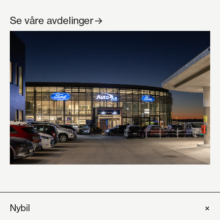
Se våre avdelinger
→
+
Nybil