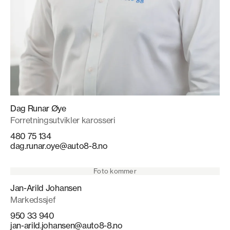
Dag Runar Øye
Forretningsutvikler karosseri
480 75 134
dag.runar.oye@auto8-8.no
Foto kommer
Jan-Arild Johansen
Markedssjef
950 33 940
jan-arild.johansen@auto8-8.no