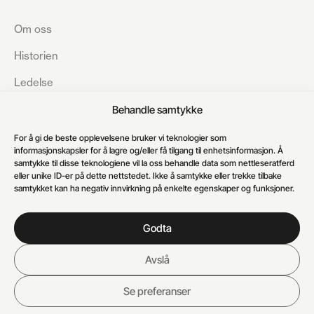
Om oss
Historien
Ledelse
Bærekraft
Behandle samtykke
Åpenhetsloven
For å gi de beste opplevelsene bruker vi teknologier som
informasjonskapsler for å lagre og/eller få tilgang til enhetsinformasjon. Å
Karriere
samtykke til disse teknologiene vil la oss behandle data som nettleseratferd
eller unike ID-er på dette nettstedet. Ikke å samtykke eller trekke tilbake
Kundesenter
samtykket kan ha negativ innvirkning på enkelte egenskaper og funksjoner.
Godta
Avslå
Personvern
Informasjonskapsler
© 2026 Auto 8-8 AS
Se preferanser