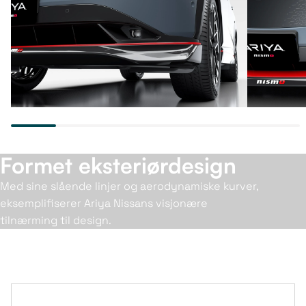
Formet eksteriørdesign
Med sine slående linjer og aerodynamiske kurver,
eksemplifiserer Ariya Nissans visjonære
tilnærming til design.