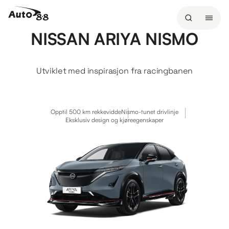
NISSAN ARIYA NISMO
Utviklet med inspirasjon fra racingbanen
Opptil 500 km rekkevidde
Nismo-tunet drivlinje
Eksklusiv design og kjøreegenskaper