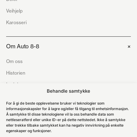
Veihjelp
Karosseri
+
Om Auto 8-8
Om oss
Historien
Ledelse
Behandle samtykke
Bærekraft
For å gi de beste opplevelsene bruker vi teknologier som
Åpenhetsloven
informasjonskapsler for å lagre og/eller få tilgang til enhetsinformasjon.
Å samtykke til disse teknologiene vil la oss behandle data som
Karriere
nettleseratferd eller unike ID-er på dette nettstedet. Ikke å samtykke
eller trekke tilbake samtykket kan ha negativ innvirkning på enkelte
Kundesenter
egenskaper og funksjoner.