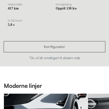
rekkevidde
hurtiglading
417 km
Opptil 130 kw
0-100 km/t
5,0 s
Konfigurator
*Du vil bli omdirigert til ekstern side
Moderne linjer