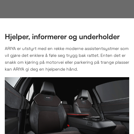
Hjelper, informerer og underholder
ARIYA er utstyrt med en rekke moderne assistentsystmer som
vil gjøre det enklere å føle seg trygg bak rattet. Enten det er
snakk om kjøring på motorvei eller parkering på trange plasser
kan ARIYA gi deg en hjelpende hånd.