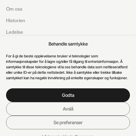
Om oss
Historien
Ledelse
Bærekraft
Behandle samtykke
Åpenhetsloven
For å gi de beste opplevelsene bruker vi teknologier som
informasjonskapsler for å lagre og/eller få tilgang til enhetsinformasjon. Å
Karriere
samtykke til disse teknologiene vil la oss behandle data som nettleseratferd
eller unike ID-er på dette nettstedet. Ikke å samtykke eller trekke tilbake
Kundesenter
samtykket kan ha negativ innvirkning på enkelte egenskaper og funksjoner.
Godta
Avslå
Personvern
Informasjonskapsler
© 2026 Auto 8-8 AS
Se preferanser