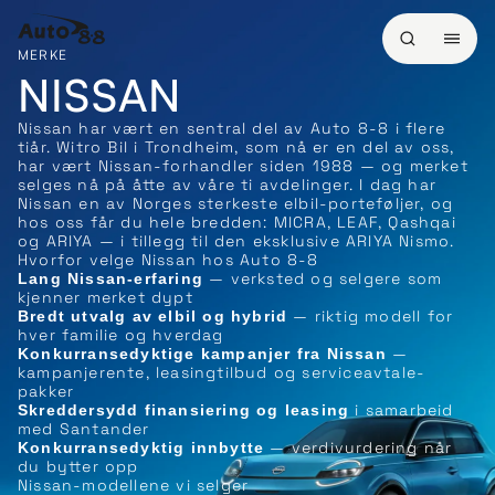
MERKE
NISSAN
Nissan har vært en sentral del av Auto 8-8 i flere
tiår. Witro Bil i Trondheim, som nå er en del av oss,
har vært Nissan-forhandler siden 1988 — og merket
selges nå på åtte av våre ti avdelinger. I dag har
Nissan en av Norges sterkeste elbil-porteføljer, og
hos oss får du hele bredden: MICRA, LEAF, Qashqai
og ARIYA — i tillegg til den eksklusive ARIYA Nismo.
Hvorfor velge Nissan hos Auto 8-8
— verksted og selgere som
Lang Nissan-erfaring
kjenner merket dypt
— riktig modell for
Bredt utvalg av elbil og hybrid
hver familie og hverdag
—
Konkurransedyktige kampanjer fra Nissan
kampanjerente, leasingtilbud og serviceavtale-
pakker
i samarbeid
Skreddersydd finansiering og leasing
med Santander
— verdivurdering når
Konkurransedyktig innbytte
du bytter opp
Nissan-modellene vi selger