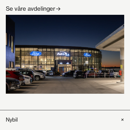
Se våre avdelinger
→
+
Nybil