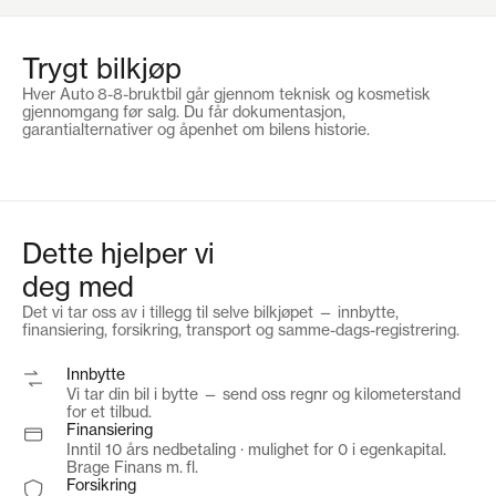
Bilpris
kr 519 000
Trygt bilkjøp
Egenkapital
kr 180 000
Hver Auto 8-8-bruktbil går gjennom teknisk og kosmetisk
gjennomgang før salg. Du får dokumentasjon,
garantialternativer og åpenhet om bilens historie.
Etablerings- og tinglysingsgebyr
kr 4 990
Termingebyr
kr 95
Dette hjelper vi
Lånebeløp inkl. gebyrer
kr 348 980
deg med
Nedbetalingstid
8 år (96 mnd)
Det vi tar oss av i tillegg til selve bilkjøpet — innbytte,
finansiering, forsikring, transport og samme-dags-registrering.
Flytende nominell rente
f.t. 8,45 %
Innbytte
Vi tar din bil i bytte — send oss regnr og kilometerstand
for et tilbud.
Effektiv rente
f.t. 9,81 %
Finansiering
Inntil 10 års nedbetaling · mulighet for 0 i egenkapital.
Brage Finans m. fl.
Kostnad
kr 144 544
Forsikring