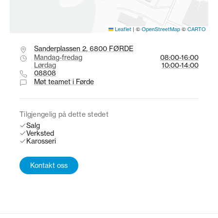
Leaflet
|
©
OpenStreetMap
©
CARTO
Sanderplassen 2, 6800 FØRDE
‍Mandag-fredag
08:00-16:00
Lørdag
10:00-14:00
08808
Møt teamet i Førde
Tilgjengelig på dette stedet
Salg
Verksted
Karosseri
Kontakt oss