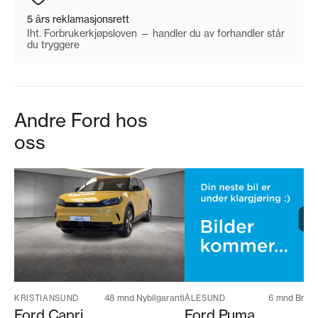
5 års reklamasjonsrett
Iht. Forbrukerkjøpsloven — handler du av forhandler står
du tryggere
Andre Ford hos
oss
48 mnd Nybilgaranti
6 mnd Bruktb
KRISTIANSUND
ÅLESUND
Ford Capri
Ford Puma