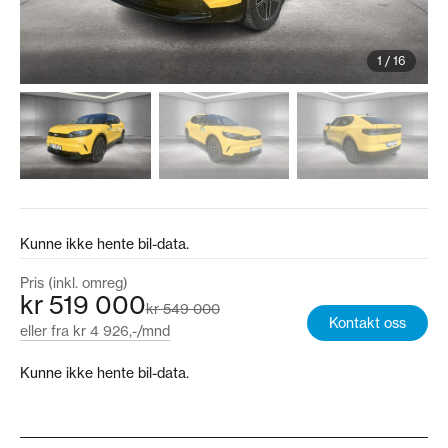
1
/
16
Kunne ikke hente bil-data.
Pris (inkl. omreg)
kr 519 000
kr 549 000
Kontakt oss
eller fra kr 4 926,-/mnd
Kunne ikke hente bil-data.