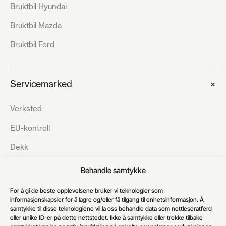
Bruktbil Hyundai
Bruktbil Mazda
Bruktbil Ford
+
Servicemarked
Verksted
EU-kontroll
Dekk
Veihjelp
Behandle samtykke
Karosseri
For å gi de beste opplevelsene bruker vi teknologier som
informasjonskapsler for å lagre og/eller få tilgang til enhetsinformasjon. Å
samtykke til disse teknologiene vil la oss behandle data som nettleseratferd
eller unike ID-er på dette nettstedet. Ikke å samtykke eller trekke tilbake
+
Om Auto 8-8