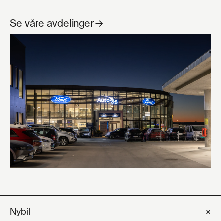
Se våre avdelinger
→
+
Nybil