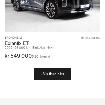
48 mnd garanti
TRONDHEIM
Exlantix ET
2025 · 26 000 km · Elektrisk · 4×4
kr 549 000
5 201 kr/mnd
+
Vis flere biler