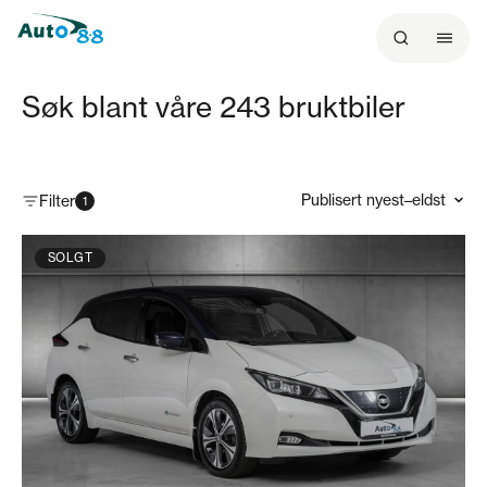
l
i
n
Søk blant våre
243
bruktbiler
n
h
o
l
Filter
1
d
e
t
SOLGT